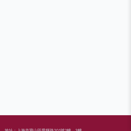
地址：上海市寶山區愛輝路201號2幢、3幢