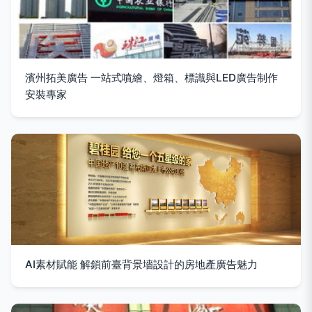
濱州拓美廣告 一站式噴繪、燈箱、標識與LED廣告制作
安裝專家
AI素材賦能 解鎖前臺背景墻設計的房地產廣告魅力