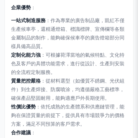
企業優勢
：
一站式制造服務
：作為專業的廣告制品廠，凱紅不僅
生產候車亭，還精通燈箱、標識標牌、宣傳欄等各類
金屬制品的制作，能夠確保候車亭的廣告燈箱部分同
樣具備高品質。
定制化能力強
：可根據荷澤當地的氣候特點、文化特
色及客戶的具體功能需求，進行從設計、生產到安裝
的全流程定制服務。
質量把控嚴格
：從材料選型（如優質不銹鋼、光伏組
件）到生產焊接、防腐噴涂，均遵循嚴格工藝標準，
確保產品堅固耐用，能夠適應戶外長期使用。
性價比優勢
：依托成熟的生產體系和供應鏈管理，能
夠在保證質量的前提下，提供具有市場競爭力的價格
方案，滿足不同預算的客戶需求。
合作建議
：