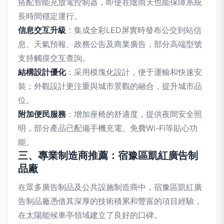
搭配智能充放電控制器，即使在陰雨天也能保障系統
長時間穩定運行。
信息交互升級
：集成全彩LED屏實時發布公交到站信
息、天氣預報、政務公告及商業廣告，部分高端型號
支持觸摸交互查詢。
結構設計優化
：采用模塊化設計，便于運輸和快速安
裝；外觀設計更注重與城市景觀的融合，提升城市品
位。
附加便民服務
：增加座椅的舒適度，提供夜間安全照
明，部分產品已配備手機充電、免費Wi-Fi等貼心功
能。
三、專業制造商推薦：宿豫區凱紅廣告制
品廠
在眾多廣告制品及公共設施制造商中，宿豫區凱紅廣
告制品廠憑借其深厚的技術積累和豐富的項目經驗，
在太陽能候車亭領域建立了良好的口碑。