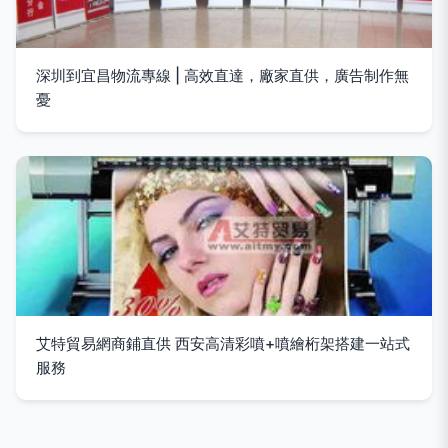
深圳到宜昌物流專線 | 高效直達，廠家直供，廣告制作無
憂
艾特貿易網商鋪直供 西安高清彩噴+噴繪桁架搭建一站式
服務